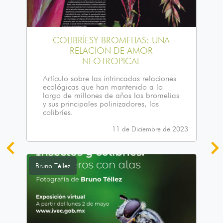
COLIBRÍESY BROMELIAS: UNA
RELACION DE AMOR
NEOTROPICAL
Artículo sobre las intrincadas relaciones
ecológicas que han mantenido a lo
largo de millones de años las bromelias
y sus principales polinizadores, los
colibríes.
11 de Diciembre de 2023
Bruno Téllez