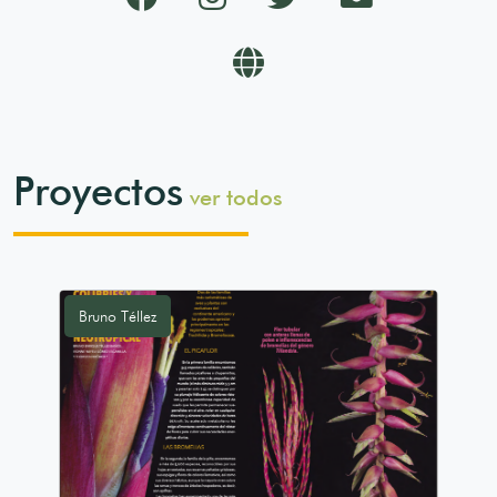
Sitio
web
Proyectos
ver todos
Bruno Téllez