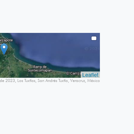
Leaflet
e 2023, Los Tuxtlas, San Andrés Tuxtla, Veracruz, México