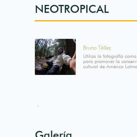
NEOTROPICAL
Bruno Téllez
Utiliza la fotografía com
para promover la conserv
cultural de América Latin
.
Galería