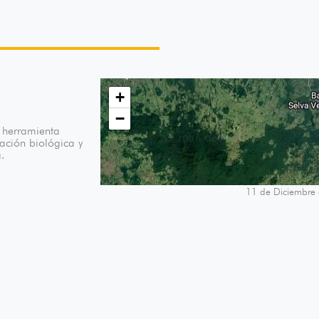
+
−
o herramienta
ación biológica y
a.
11 de Diciembre d