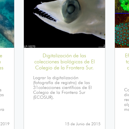
e
Digitalización de las
E
a
colecciones biológicas de El
t
as
Colegio de la Frontera Sur.
Lograr la digitalización
(fotografía de registro) de las
31colecciones científicas de El
s
Co
Colegio de la Frontera Sur
as
di
(ECOSUR).
re
al
ara
ma
 2019
15 de Junio de 2015