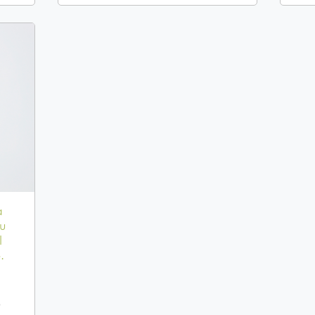
a
su
l
.
o