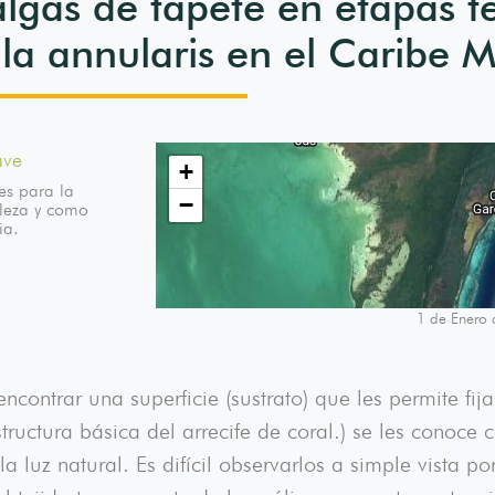
algas de tapete en etapas 
lla annularis en el Caribe 
ave
+
es para la
−
aleza y como
ia.
1 de Enero 
ncontrar una superficie (sustrato) que les permite fij
ructura básica del arrecife de coral.) se les conoce
a luz natural. Es difícil observarlos a simple vista 