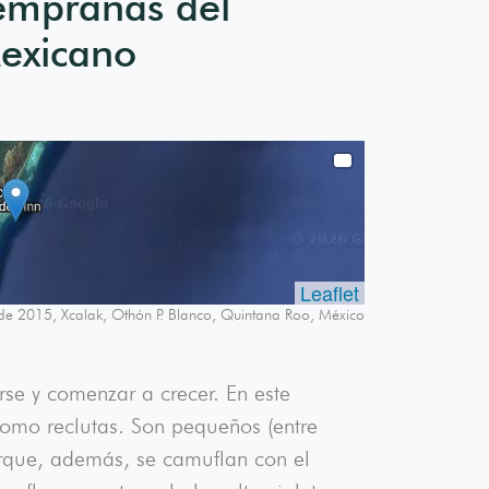
tempranas del
Mexicano
Leaflet
de 2015, Xcalak, Othón P. Blanco, Quintana Roo, México
arse y comenzar a crecer. En este
 como reclutas. Son pequeños (entre
porque, además, se camuflan con el