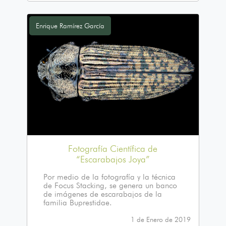
Enrique Ramírez García
Fotografía Científica de
“Escarabajos Joya”
Por medio de la fotografía y la técnica
de Focus Stacking, se genera un banco
de imágenes de escarabajos de la
familia Buprestidae.
1 de Enero de 2019