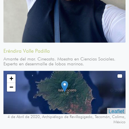
Eréndira Valle Padilla
Amante del mar. Cineasta. Maestra en Ciencias Sociales.
Experta en desenmalle de lobos marinos.
+
−
Leaflet
4 de Abril de 2020, Archipiélago de Revillagigedo, Tecomán, Colima,
México