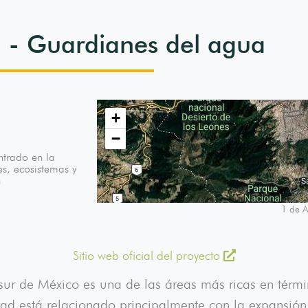
a - Guardianes del agua
+
−
ntrado en la
s, ecosistemas y
n
1 de A
Sitio web oficial del proyecto
e sur de México es una de las áreas más ricas en térm
ad está relacionado principalmente con la expansión 